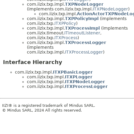
com.iizix.txp.impl.
TXPNodeLogger
(implements com.iizix.txp.impl.
ITXPNodeLogger
)
com.iizix.txp.impl.
ActionActorTXPNodeLo
com.iizix.txp.impl.
TXPPolicyImpl
(implements
com.iizix.txp.
ITXPPolicy
)
com.iizix.txp.impl.
TXProcessImpl
(implements
com.iizix.timeout.
ITimeoutListener
,
com.iizix.txp.
ITXProcess
)
com.iizix.txp.impl.
TXProcessLogger
(implements
com.iizix.txp.impl.
ITXProcessLogger
)
Interface Hierarchy
com.iizix.txp.impl.
ITXPBasicLogger
com.iizix.txp.impl.
ITXPLogger
com.iizix.txp.impl.
ITXPNodeLogger
com.iizix.txp.impl.
ITXProcessLogger
IIZI® is a registered trademark of Mindus SARL.
© Mindus SARL, 2024 All rights reserved.