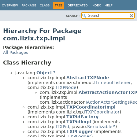
OVERVIEW
PACKAGE
CLASS
TREE
DEPRECATED
INDEX
HELP
SEARCH:
Hierarchy For Package
com.iizix.txp.impl
Package Hierarchies:
All Packages
Class Hierarchy
java.lang.
Object
com.iizix.txp.impl.
AbstractTXPNode
(implements com.iizix.timeout.
ITimeoutListener
,
com.iizix.txp.
ITXPNode
)
com.iizix.txp.impl.
AbstractActionActorTX
(implements
com.iizix.actionactor.
IActionActorSettingsRe
com.iizix.txp.impl.
TXPCoordinatorImpl
(implements com.iizix.txp.
ITXPCoordinator
)
com.iizix.txp.impl.
TXPidFactory
com.iizix.txp.impl.
TXPidImpl
(implements
com.iizix.txp.
ITXPid
, java.io.
Serializable
)
com.iizix.txp.impl.
TXPLogger
(implements
com.iizix.txp.impl.
ITXPLogger
)